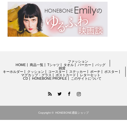
ファッション
HOME
商品一覧
Tシャツ
タオル
パーカー
バッグ
雑貨
キーホルダー
クッション
コースター
ステッカー
ポーチ
ポスター
マグカップ・グラス
ポストカード
レターセット
CD
HONEBONE PROFILE
このサイトについて
RSS
Twitter
Facebook
Instagram
Copyright ©
HONEBONE通販ショップ