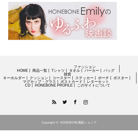
ファッション
HOME
商品一覧
Tシャツ
タオル
パーカー
バッグ
雑貨
キーホルダー
クッション
コースター
ステッカー
ポーチ
ポスター
マグカップ・グラス
ポストカード
レターセット
CD
HONEBONE PROFILE
このサイトについて
RSS
Twitter
Facebook
Instagram
Copyright ©
HONEBONE通販ショップ