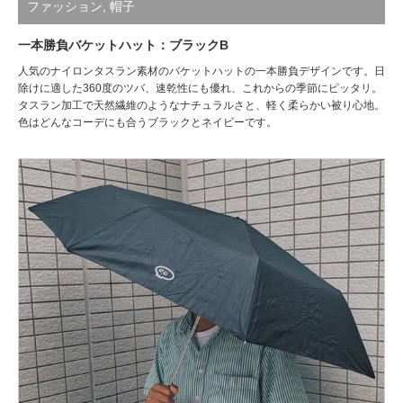
ファッション
,
帽子
一本勝負バケットハット：ブラックB
人気のナイロンタスラン素材のバケットハットの一本勝負デザインです。日
除けに適した360度のツバ、速乾性にも優れ、これからの季節にピッタリ。
タスラン加工で天然繊維のようなナチュラルさと、軽く柔らかい被り心地。
色はどんなコーデにも合うブラックとネイビーです。