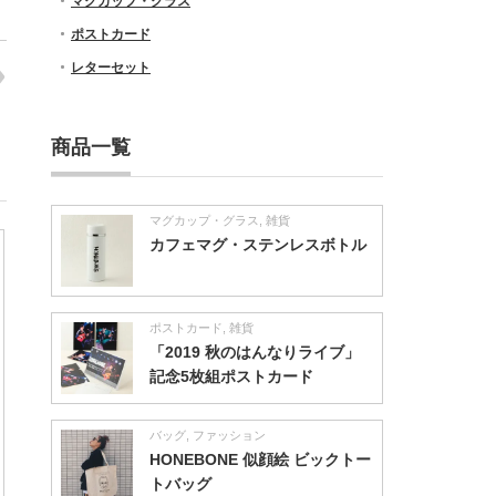
マグカップ・グラス
ポストカード
レターセット
商品一覧
マグカップ・グラス
,
雑貨
カフェマグ・ステンレスボトル
ポストカード
,
雑貨
「2019 秋のはんなりライブ」
記念5枚組ポストカード
バッグ
,
ファッション
HONEBONE 似顔絵 ビックトー
トバッグ