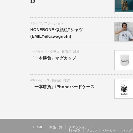
13
Tシャツ
,
ファッション
HONEBONE 似顔絵Tシャツ
(EMILY&Kawaguchi)
マグカップ・グラス
,
新商品
,
雑貨
「一本勝負」マグカップ
iPhoneケース
,
新商品
,
雑貨
「一本勝負」iPhoneハードケース
HOME
商品一覧
ファッション
Tシャツ
タオル
パーカー
バッグ