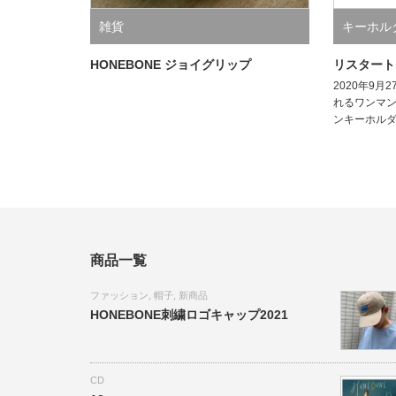
雑貨
キーホル
HONEBONE ジョイグリップ
リスタート
2020年9月
れるワンマ
ンキーホル
商品一覧
ファッション
,
帽子
,
新商品
HONEBONE刺繍ロゴキャップ2021
CD