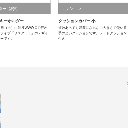
ダー
,
雑貨
クッション
キーホルダー
クッションカバー 小
27日（土）に渋谷WWW Xで行わ
複数あっても邪魔にならない大きさで使い勝
ンライブ「リスタート」のデザイ
手のよいクッションです。ヌードクッション
ダーです。
付き