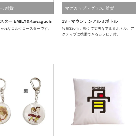
ー
,
雑貨
マグカップ・グラス
,
雑貨
ター EMILY&Kawaguchi
13・マウンテンアルミボトル
しゃれなコルクコースターです。
容量320ml。軽くて丈夫なアルミボトル、ア
クティブに携帯できるカラビナ付。