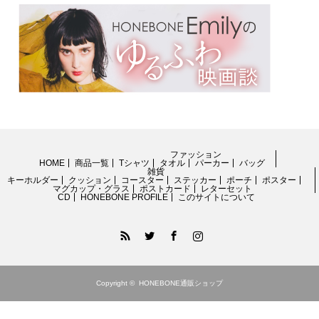
ファッション
HOME
商品一覧
Tシャツ
タオル
パーカー
バッグ
雑貨
キーホルダー
クッション
コースター
ステッカー
ポーチ
ポスター
マグカップ・グラス
ポストカード
レターセット
CD
HONEBONE PROFILE
このサイトについて
RSS
Twitter
Facebook
Instagram
Copyright ©
HONEBONE通販ショップ