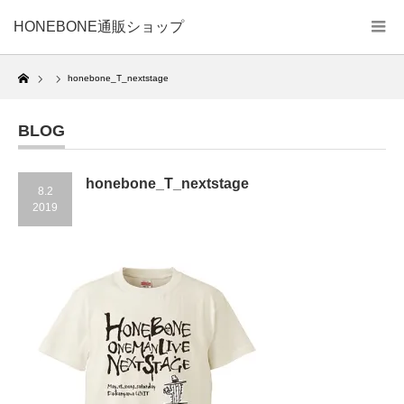
HONEBONE通販ショップ
Home
honebone_T_nextstage
BLOG
honebone_T_nextstage
8.2
2019