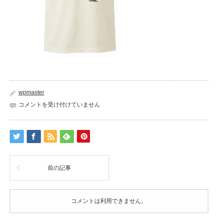
wpmaster
honebone_T_nextstage
コメントを受け付けていません
は
前の記事
コメントは利用できません。