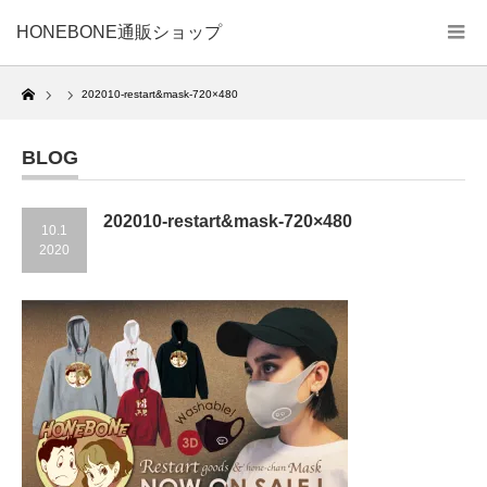
HONEBONE通販ショップ
Home
202010-restart&mask-720×480
BLOG
202010-restart&mask-720×480
10.1
2020