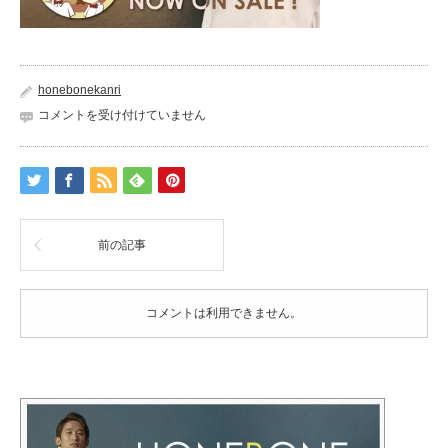
honebonekanri
202010-
コメントを受け付けていません
restart&mask-
720×480
は
前の記事
コメントは利用できません。