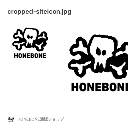
cropped-siteicon.jpg
HONEBONE通販ショップ